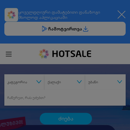
ყოველდღიური
დამატებითი დანაზოგი
მხოლოდ აპლიკაციაში
ჩამოტვირთვა
კატეგორია
ქალაქი
უბანი
ძიება