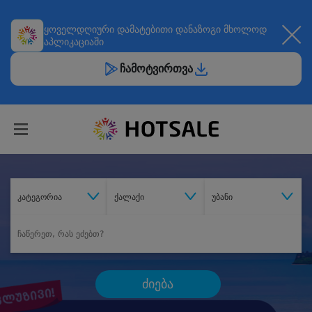
ყოველდღიური
დამატებითი დანაზოგი
მხოლოდ
აპლიკაციაში
ჩამოტვირთვა
კატეგორია
ქალაქი
უბანი
ძიება