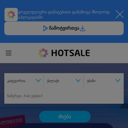
ყოველდღიური
დამატებითი დანაზოგი
მხოლოდ
აპლიკაციაში
ჩამოტვირთვა
კატეგორია
ქალაქი
უბანი
ძიება