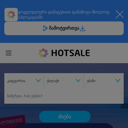
ყოველდღიური
დამატებითი დანაზოგი
მხოლოდ
აპლიკაციაში
ჩამოტვირთვა
კატეგორია
ქალაქი
უბანი
ძიება