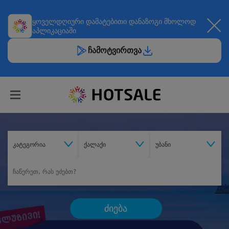
ყოველდღიური
დამატებითი დანაზოგი
მხოლოდ
აპლიკაციაში
ჩამოტვირთვა
კატეგორია
ქალაქი
უბანი
ძიება