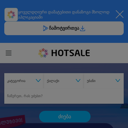
ყოველდღიური
დამატებითი დანაზოგი
მხოლოდ
აპლიკაციაში
ჩამოტვირთვა
კატეგორია
ქალაქი
უბანი
ძიება