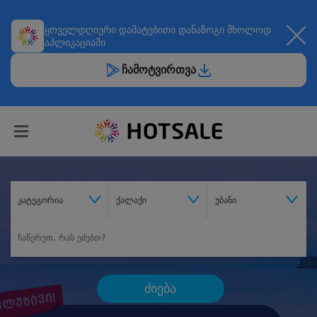
ყოველდღიური
დამატებითი დანაზოგი
მხოლოდ
აპლიკაციაში
ჩამოტვირთვა
კატეგორია
ქალაქი
უბანი
ძიება