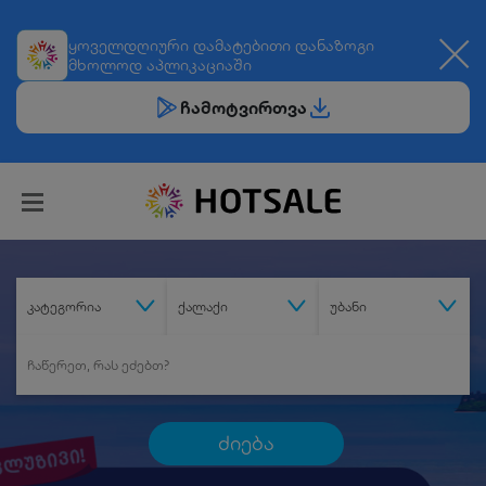
ყოველდღიური
დამატებითი დანაზოგი
მხოლოდ აპლიკაციაში
ჩამოტვირთვა
კატეგორია
ქალაქი
უბანი
ძიება