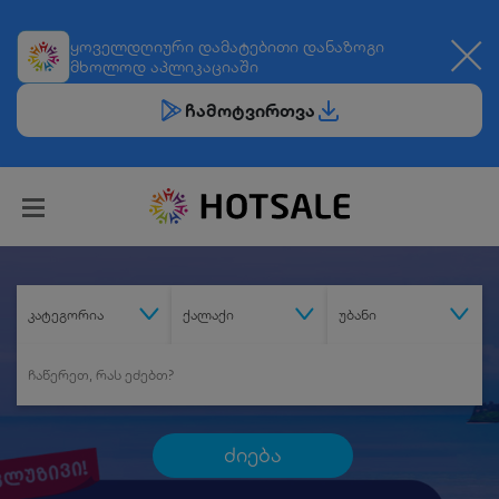
ყოველდღიური
დამატებითი დანაზოგი
მხოლოდ აპლიკაციაში
ჩამოტვირთვა
კატეგორია
ქალაქი
უბანი
ძიება