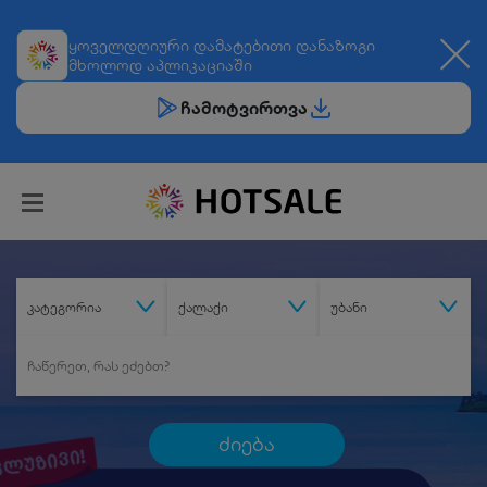
ყოველდღიური
დამატებითი დანაზოგი
მხოლოდ აპლიკაციაში
ჩამოტვირთვა
კატეგორია
ქალაქი
უბანი
ძიება