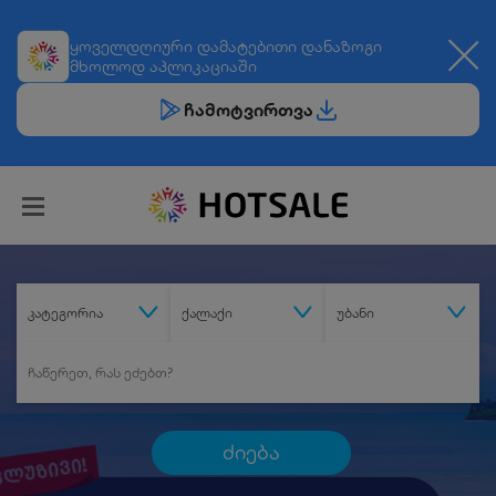
ყოველდღიური
დამატებითი დანაზოგი
მხოლოდ აპლიკაციაში
ჩამოტვირთვა
კატეგორია
ქალაქი
უბანი
ძიება