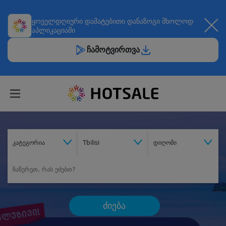
ყოველდღიური
დამატებითი დანაზოგი
მხოლოდ
აპლიკაციაში
ჩამოტვირთვა
კატეგორია
Tbilisi
დიღომი
ძიება