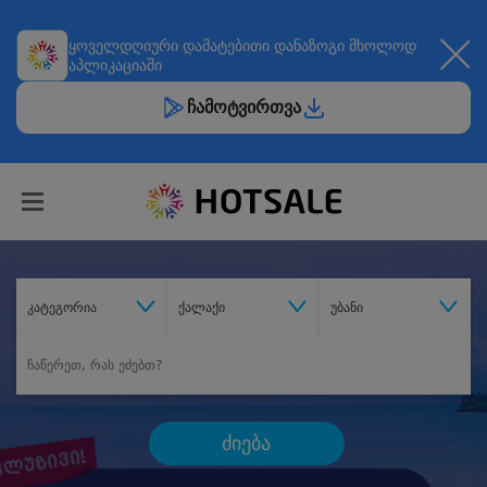
ყოველდღიური
დამატებითი დანაზოგი
მხოლოდ
აპლიკაციაში
ჩამოტვირთვა
კატეგორია
ქალაქი
უბანი
ძიება