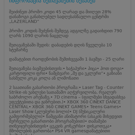
ინფორმაცია შეთავაზების შესახებ
შეიძინეთ პრომო კოდი 45 ლარად და მიიღეთ 28%
დანაზოგი განახლებულ სადღესასწაულო ცენტრში
„LAZERLAND“
პრომო კოდის შეძენის შემდეგ ადგილზე გადაიხდით 790
ლარს 1090 ლარის ნაცვლად
შეთავაზებაში შედის: დაბადების დღის წვეულება 10
სტუმარზე
დამატებით რაოდენობის შემთხვევაში 1 ბავშვი - 25 ლარი
შეთავაზება ბავშვებისთვის:
• ხაჭაპური
• პიცა
• ჰოთ დოგი
•
კარტოფილი ფრი
• ნამცხვარი „შუ და ეკლერი“
• გაზიანი
სასმელი კოკა კოლა ან ლიმონათი
2 საათიანი გასართობი პროგრამა:
• Laser Tag - Counter
Strike-ის უახლესი სათამაშო აღჭურვილობა, რეალურ
საბრძოლო არენაზე.
• 7D cinema – (ფილმები სხვადასხვა
ეფექტებითა და ჟანრებით.)
• XBOX 360 CINEKT DANCE
CENTRAL
• XBOX 360 CINEKT GAMES
• Teens Games
•
Laser Show (კლუბური ბოლი)
• DJ (მუსიკალური
გამფორმებელი)
• წამყვანი ანიმატორი (ასაკის მიხედვით
შერჩეული გასართობი პროგრამებით)
• თამაშები
თინეიჯერებისთვის
• ცეკვის კონკურსი
• დისკოთეკა
•
მშობლების გართობა
• PS4 VR games
დამატებითი