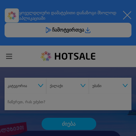
ყოველდღიური
დამატებითი დანაზოგი
მხოლოდ
აპლიკაციაში
ჩამოტვირთვა
კატეგორია
ქალაქი
უბანი
ძიება