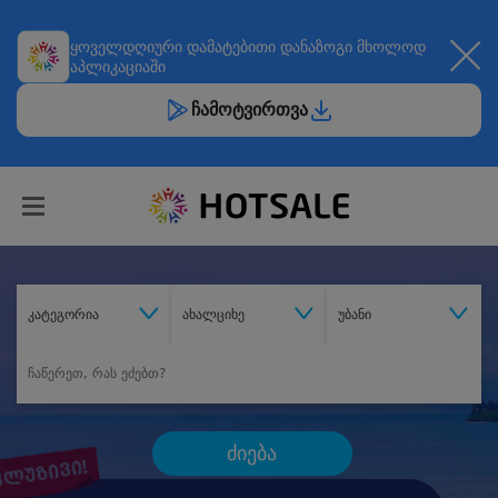
ყოველდღიური
დამატებითი დანაზოგი
მხოლოდ
აპლიკაციაში
ჩამოტვირთვა
კატეგორია
ახალციხე
უბანი
ძიება