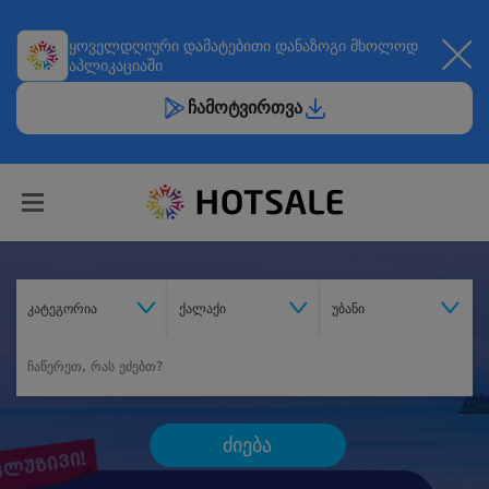
ყოველდღიური
დამატებითი დანაზოგი
მხოლოდ
აპლიკაციაში
ჩამოტვირთვა
კატეგორია
ქალაქი
უბანი
ძიება