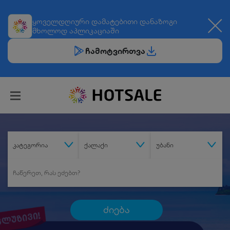
ყოველდღიური
დამატებითი დანაზოგი
მხოლოდ აპლიკაციაში
ჩამოტვირთვა
კატეგორია
ქალაქი
უბანი
ძიება