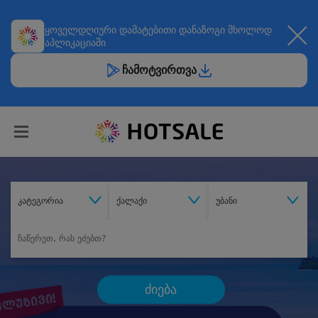
ყოველდღიური
დამატებითი დანაზოგი
მხოლოდ
აპლიკაციაში
ჩამოტვირთვა
კატეგორია
ქალაქი
უბანი
ძიება