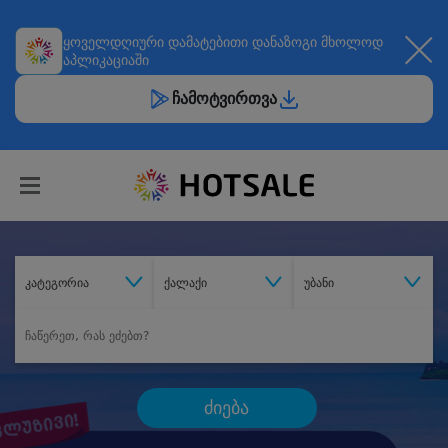
ყოველდღიური
დამატებითი დანაზოგი
მხოლოდ
აპლიკაციაში
ჩამოტვირთვა
კატეგორია
ქალაქი
უბანი
ძიება