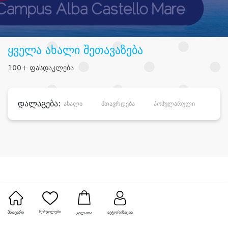
ყველა ახალი შეთავაზება
100+ ფასდაკლება
დალაგება:
ახალი
მთავრდება
პოპულარული
დანა
სურვილები
მთავარი
ავტორიზაცია
კალათა