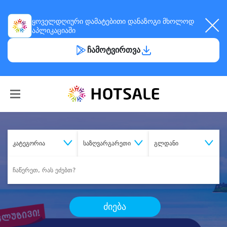
ყოველდღიური
დამატებითი დანაზოგი
მხოლოდ
აპლიკაციაში
ჩამოტვირთვა
კატეგორია
საზღვარგარეთი
გლდანი
ძიება