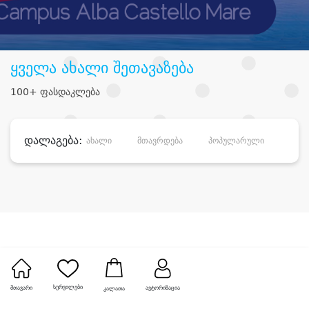
ყველა ახალი შეთავაზება
100+ ფასდაკლება
დალაგება:
ახალი
მთავრდება
პოპულარული
დანა
სურვილები
მთავარი
ავტორიზაცია
კალათა