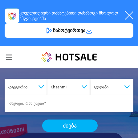
ყოველდღიური
დამატებითი დანაზოგი
მხოლოდ
აპლიკაციაში
ჩამოტვირთვა
კატეგორია
Khashmi
გლდანი
ძიება