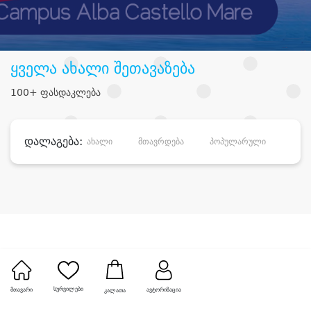
ყველა ახალი შეთავაზება
100+ ფასდაკლება
დალაგება:
ახალი
მთავრდება
პოპულარული
დანა
სურვილები
მთავარი
ავტორიზაცია
კალათა