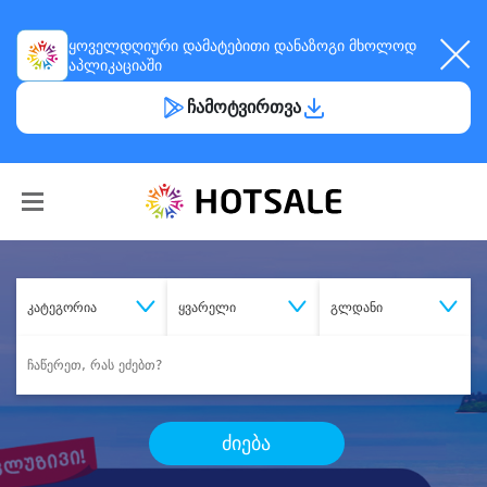
ყოველდღიური
დამატებითი დანაზოგი
მხოლოდ
აპლიკაციაში
ჩამოტვირთვა
კატეგორია
ყვარელი
გლდანი
ძიება