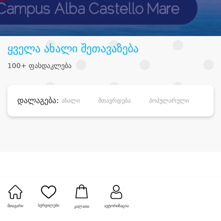
ყველა ახალი შეთავაზება
100+ ფასდაკლება
დალაგება:
ახალი
მთავრდება
პოპულარული
დანა
სურვილები
მთავარი
ავტორიზაცია
კალათა