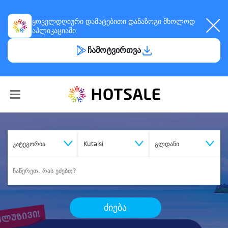
ყოველდღიური
დამატებითი დანაზოგი
მხოლოდ
აპლიკაციაში
ჩამოტვირთვა
კატეგორია
Kutaisi
გლდანი
ძიება