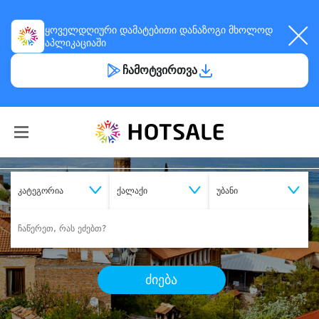
ყოველდღიური
დამატებითი დანაზოგი
მხოლოდ
აპლიკაციაში
ჩამოტვირთვა
კატეგორია
ქალაქი
უბანი
ძიება
შეიძინე
სასურველი მომსახურება