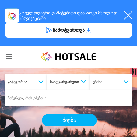
ყოველდღიური
დამატებითი დანაზოგი
მხოლოდ
აპლიკაციაში
ჩამოტვირთვა
კატეგორია
საზღვარგარეთი
უბანი
ძიება
შეიძინე
სასურველი მომსახურება