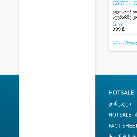
CASTELLO
აგვისტო! ნ
სტუმარზე კ
სასტუმრო კ
700 ₾
Campus Alb
399 ₾
Mare Hotel
Resort -სგა
დრო შეზღუდ
HOTSALE
კონტაქტი
HOTSALE-ის
FACT SHEE
მიტანის წეს