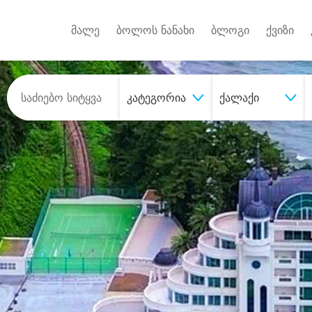
Android A
უქტებზე
მალე
ბოლოს ნანახი
ბლოგი
ქვიზი
კატეგორია
ქალაქი
შეიძინე
სასურველი მომსახურე