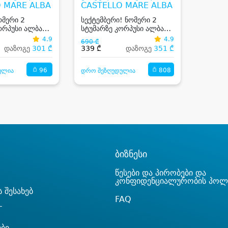
 MARE ALBA
CASTELLO MARE ALBA
ომერი 2
სექტემბერი! ნომერი 2
ორპუსი ალბა
სტუმარზე კორპუსი ალბა
ასტელო მარე /
სასტუმრო კასტელო მარე /
4.9
4.9
690 ₾
a Castello
Campus Alba Castello
დაზოგე
301 ₾
339 ₾
დაზოგე
351 ₾
 & Wellness
Mare Hotel & Wellness
ნ!
Resort -სგან!
96
808
ულია
დრო შეზღუდულია
ბიზნესი
წესები და პირობები და
კონფიდენციალურობის პოლ
 შესახებ
FAQ
T
ები