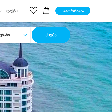
pp
Ios App
კონტაქტი
ავტორიზაცია
ძიება
უბანი
ბა
დიდი დანაზოგით