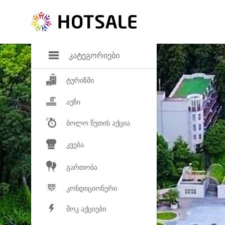
დანაზოგი
საყვარელ პროდ
კატეგორიები
ტურიზმი
აუზი
ბოლო წუთის აქცია
კვება
გართობა
კონდიციონერი
შოკ აქციები