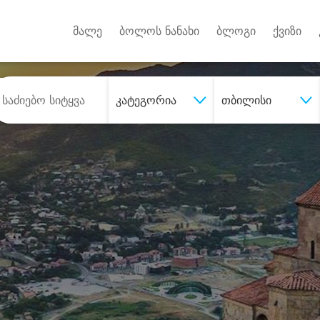
Android A
უქტებზე
მალე
ბოლოს ნანახი
ბლოგი
ქვიზი
კატეგორია
თბილისი
შეიძინე
სასურველი მომსახურე