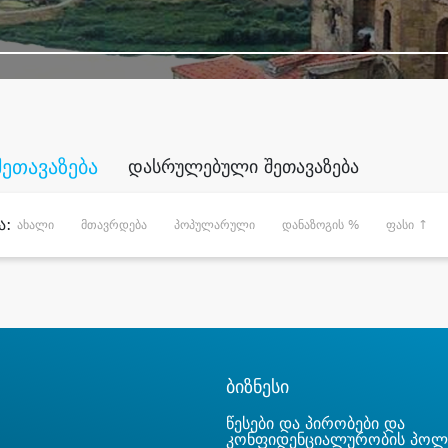
შეთავაზება
დასრულებული შეთავაზება
ა:
ახალი
მთავრდება
პოპულარული
დანაზოგის %
ფასი ↑
ბიზნესი
წესები და პირობები და
კონფიდენციალურობის პოლ