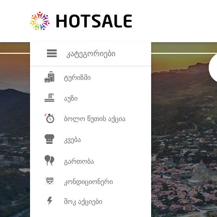
დანაზოგი
საყვარელ პროდ
კატეგორიები
ტურიზმი
აუზი
ბოლო წუთის აქცია
კვება
გართობა
კონდიციონერი
შოკ აქციები