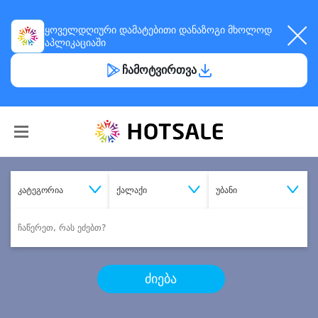
ყოველდღიური
დამატებითი დანაზოგი
მხოლოდ
აპლიკაციაში
ჩამოტვირთვა
კატეგორია
ქალაქი
უბანი
ძიება
შეიძინე
სასურველი მომსახურება