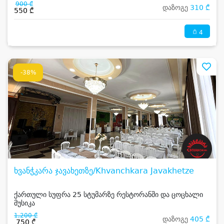
900 ₾
დაზოგე
310 ₾
550 ₾
4
-38%
ხვანჭკარა ჯავახეთზე/Khvanchkara Javakhetze
ქართული სუფრა 25 სტუმარზე რესტორანში და ცოცხალი
მუსიკა
1,200 ₾
დაზოგე
405 ₾
750 ₾