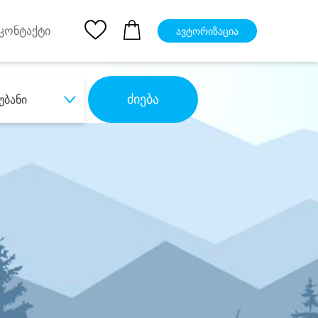
pp
Ios App
კონტაქტი
ავტორიზაცია
ძიება
უბანი
ბა
დიდი დანაზოგით