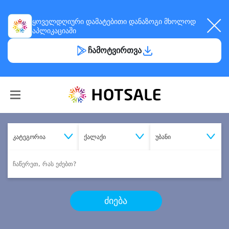
ყოველდღიური
დამატებითი დანაზოგი
მხოლოდ
აპლიკაციაში
ჩამოტვირთვა
კატეგორია
ქალაქი
უბანი
ძიება
შეიძინე
სასურველი მომსახურება