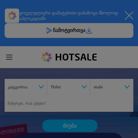
ყოველდღიური
დამატებითი დანაზოგი
მხოლოდ
აპლიკაციაში
ჩამოტვირთვა
კატეგორია
Tbilisi
ისანი
ძიება