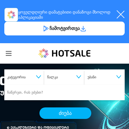
ყოველდღიური
დამატებითი დანაზოგი
მხოლოდ
აპლიკაციაში
ჩამოტვირთვა
კატეგორია
წალკა
უბანი
ძიება
შეიძინე
სასურველი მომსახურება