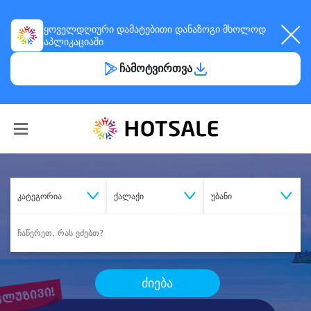
ყოველდღიური
დამატებითი დანაზოგი
მხოლოდ
აპლიკაციაში
ჩამოტვირთვა
კატეგორია
ქალაქი
უბანი
ძიება