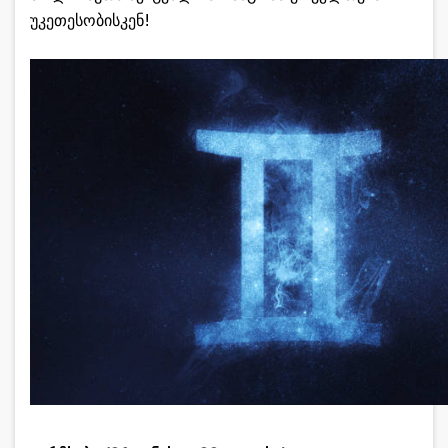
უკეთესობისკენ!