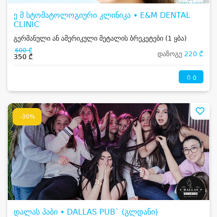
ე მ სტომატოლოგიური კლინიკა • E&M DENTAL
CLINIC
გერმანული ან ამერიკული მეტალის ბრეკეტები (1 ყბა)
600 ₾
დაზოგე
220 ₾
350 ₾
0
-30%
დალას პაბი • DALLAS PUB` (გლდანი)