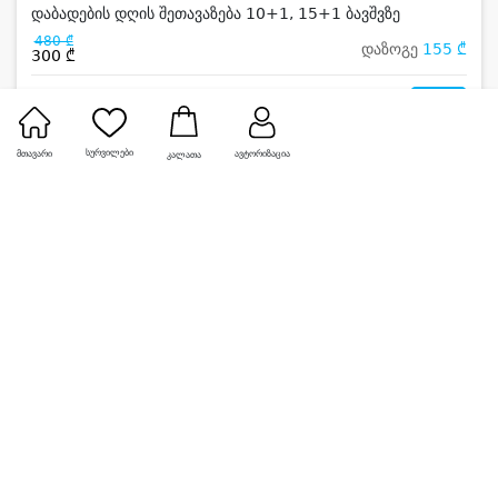
დაბადების დღის შეთავაზება 10+1, 15+1 ბავშვზე
480 ₾
დაზოგე
155 ₾
300 ₾
0
სურვილები
მთავარი
ავტორიზაცია
კალათა
-30%
დალას პაბი • DALLAS PUB` (გლდანი)
6 - 8 სტუმარზე გათვლილი კანჭისა და ნეკნების დაფა
`Tower თაუერი`