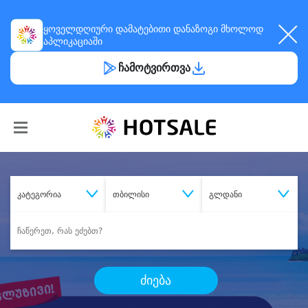
ყოველდღიური
დამატებითი დანაზოგი
მხოლოდ
აპლიკაციაში
ჩამოტვირთვა
კატეგორია
თბილისი
გლდანი
ძიება