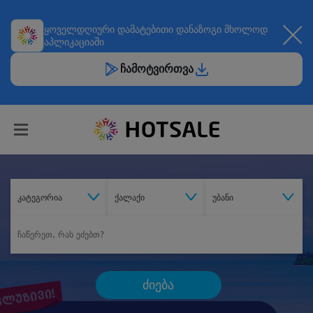
ყოველდღიური
დამატებითი დანაზოგი
მხოლოდ
აპლიკაციაში
ჩამოტვირთვა
კატეგორია
ქალაქი
უბანი
ძიება