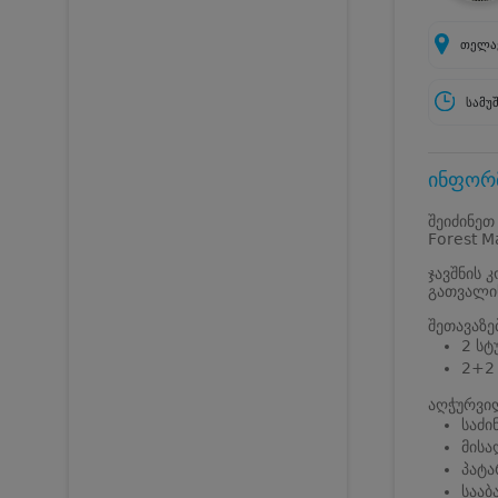
თელავ
სამუ
ინფორმ
შეიძინეთ
Forest M
ჯავშნის 
გათვალის
შეთავაზე
2 სტ
2+2 
აღჭურვი
საძი
მისა
პატა
სააბ