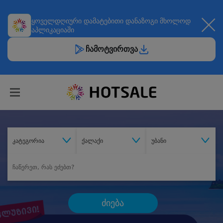
ყოველდღიური
დამატებითი დანაზოგი
მხოლოდ
აპლიკაციაში
ჩამოტვირთვა
კატეგორია
ქალაქი
უბანი
ძიება