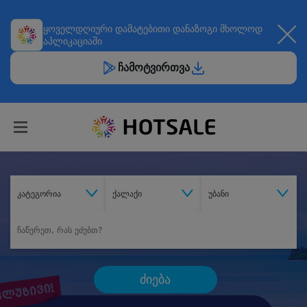
ყოველდღიური
დამატებითი დანაზოგი
მხოლოდ
აპლიკაციაში
ჩამოტვირთვა
კატეგორია
ქალაქი
უბანი
ძიება