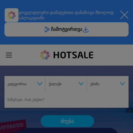
ყოველდღიური
დამატებითი დანაზოგი
მხოლოდ
აპლიკაციაში
ჩამოტვირთვა
კატეგორია
ქალაქი
უბანი
ძიება