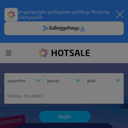
ყოველდღიური
დამატებითი დანაზოგი
მხოლოდ
აპლიკაციაში
ჩამოტვირთვა
კატეგორია
ქალაქი
უბანი
ძიება