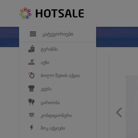
დანაზოგი
საყვარელ პროდ
კატეგორიები
ტურიზმი
აუზი
ბოლო წუთის აქცია
კვება
გართობა
კონდიციონერი
შოკ აქციები