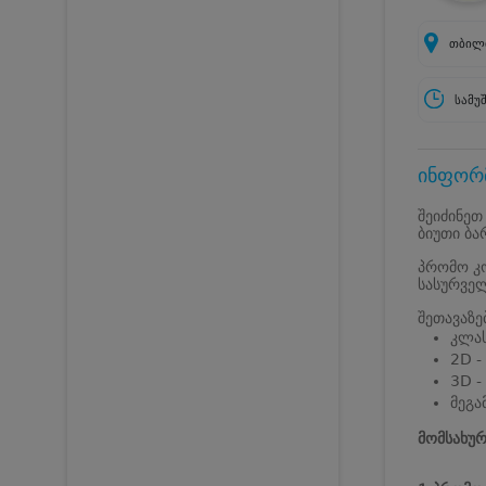
თბილი
სამუ
ინფორმ
შეიძინეთ
ბიუთი ბა
პრომო კო
სასურველ
შეთავაზე
კლას
2D -
3D -
მეგა
მომსახურ