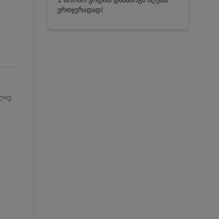
1 პრომო კოდით დანაზოგს იღებთ
ერთჯერადად!
ლიე