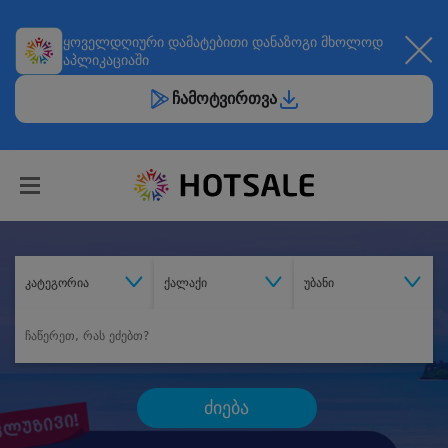
ყოველდღიური
დამატებითი დანაზოგი
მხოლოდ
აპლიკაციაში
ჩამოტვირთვა
კატეგორია
ქალაქი
უბანი
ძიება