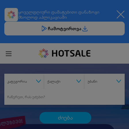
ყოველდღიური
დამატებითი დანაზოგი
მხოლოდ აპლიკაციაში
ჩამოტვირთვა
კატეგორია
ქალაქი
უბანი
ძიება