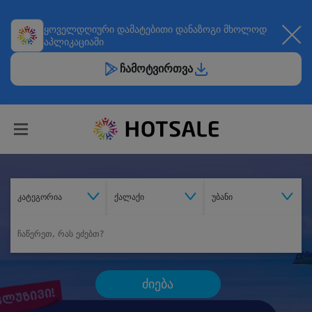
ყოველდღიური
დამატებითი დანაზოგი
მხოლოდ
აპლიკაციაში
ჩამოტვირთვა
კატეგორია
ქალაქი
უბანი
ძიება