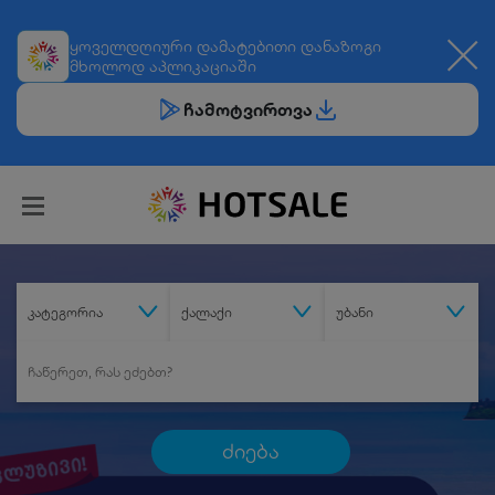
ყოველდღიური
დამატებითი დანაზოგი
მხოლოდ აპლიკაციაში
ჩამოტვირთვა
კატეგორია
ქალაქი
უბანი
ძიება