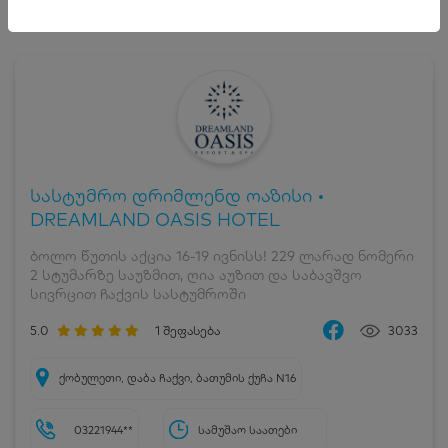
სასტუმრო დრიმლენდ ოაზისი •
DREAMLAND OASIS HOTEL
ბოლო წუთის აქცია 16-19 ივნისს! 229 ლარად ნომერი
2 სტუმარზე საუზმით, ღია აუზით და საბავშვო
სივრცით ჩაქვის სასტუმროში
5.0
1
შეფასება
3033
ქობულეთი, დაბა ჩაქვი, ბათუმის ქუჩა N16
03221944**
სამუშაო საათები