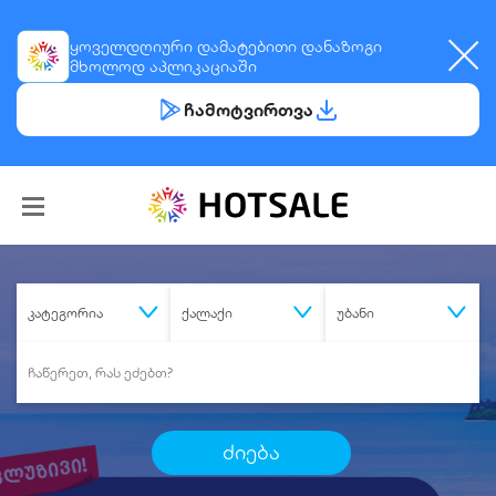
ყოველდღიური
დამატებითი დანაზოგი
მხოლოდ აპლიკაციაში
ჩამოტვირთვა
კატეგორია
ქალაქი
უბანი
ძიება