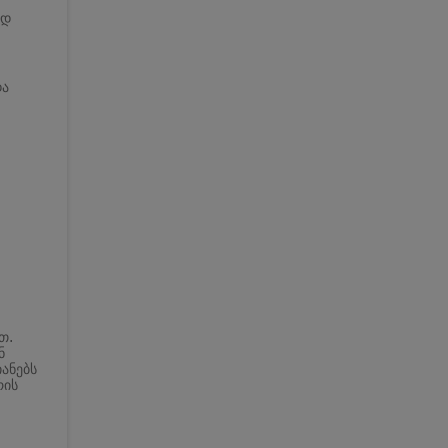
ად
და
თ.
ნ
ანებს
რის