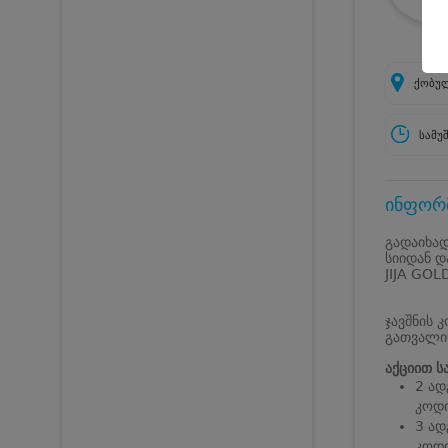
ქობულ
სამუ
ინფორმ
გადაიხად
სიიდან დ
JIJA GOL
ჯავშნის 
გათვალის
აქციით ს
2 ად
კოდი
3 ად
კოდი