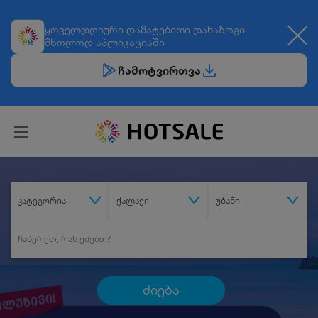
ყოველდღიური
დამატებითი დანაზოგი
მხოლოდ აპლიკაციაში
ჩამოტვირთვა
კატეგორია
ქალაქი
უბანი
ძიება