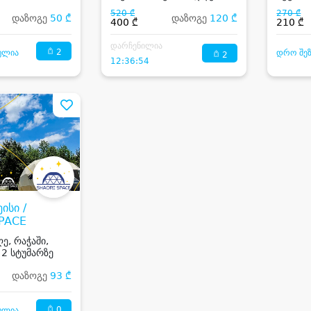
ღამით
520 ₾
270 ₾
დაზოგე
50 ₾
დაზოგე
120 ₾
400 ₾
210 ₾
დარჩენილია
2
ულია
დრო შე
2
12:36:54
ისი /
PACE
ე, რაჭაში,
2 სტუმარზე
დაზოგე
93 ₾
0
ულია