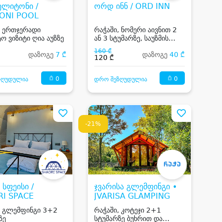
მელიტონი /
ორდ ინნ / ORD INN
ONI POOL
, ერთჯერადი
რაჭაში, ნომერი აივნით 2
ო ვიზიტი ღია აუზზე
ან 3 სტუმარზე, საუზმის
გარეშე, საუზმით ან
160 ₾
დაზოგე
7 ₾
დაზოგე
40 ₾
სამჯერადი კვებით
120 ₾
0
0
ზღუდულია
დრო შეზღუდულია
-21%
 სფეისი /
ჯვარისა გლემფინგი •
I SPACE
JVARISA GLAMPING
, გლემფინგი 3+2
რაჭაში, კოტეჯი 2+1
ზე
სტუმარზე ბუხრით და