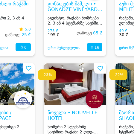
ახლი რაჭაში
გონაძეების მამული •
აუზი 
GONADZE VINEYARDS
MELIT
HOTEL
რი 2, 3 ან 4
აგვისტო, რაჭაში ნომრები
რაჭაში
2, 3 ან 4 სტუმარზე საუზმით
ულიმიტ
და ღია აუზით
5.0
275 ₾
40 ₾
დაზოგე
65 ₾
დაზოგე
25 ₾
195 ₾
30 ₾
0
16
ულია
დრო შეზღუდულია
დრო შე
-23%
-22%
ისი /
ნოველა • NOUVELLE
შაორი
PACE
HOTEL
SHAOR
ემფინგი 2
ნომერი 2 სტუმარზე
რაჭაში
საუზმით რაჭაში 2 დღე-
სტუმარ