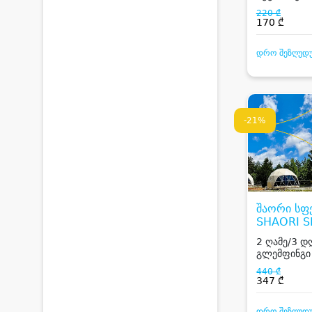
220 ₾
170 ₾
დრო შეზღუდ
-21%
შაორი სფე
SHAORI S
2 ღამე/3 დღ
გლემფინგი 
440 ₾
347 ₾
დრო შეზღუდ