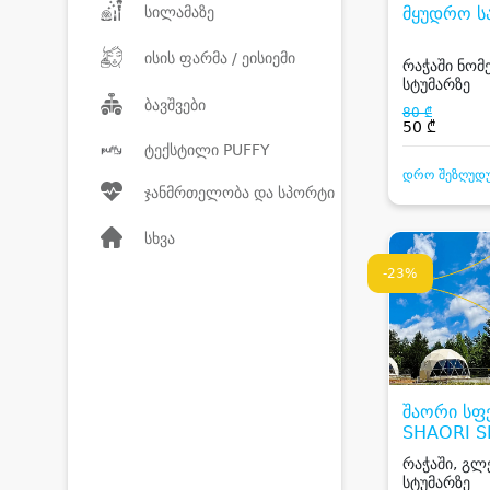
სილამაზე
მყუდრო ს
ისის ფარმა / ეისიემი
რაჭაში ნომე
სტუმარზე
ბავშვები
80 ₾
50 ₾
ტექსტილი PUFFY
დრო შეზღუდ
ჯანმრთელობა და სპორტი
სხვა
-23%
შაორი სფე
SHAORI S
რაჭაში, გლ
სტუმარზე