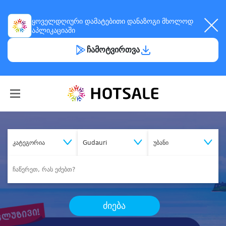
ყოველდღიური
დამატებითი დანაზოგი
მხოლოდ
აპლიკაციაში
ჩამოტვირთვა
კატეგორია
Gudauri
უბანი
ძიება